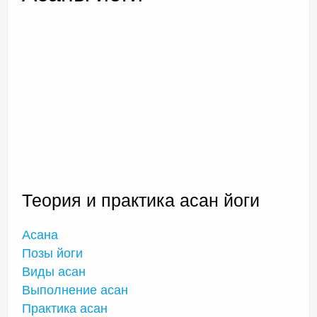
Доктор Чернов
Методика SLAVYOGA
Методика ЧЕРЕНОК
Йога для начинающих
Триггерные точки
Теория и практика асан йоги
Контакты
Асана
Позы йоги
Виды асан
Выполнение асан
Практика асан