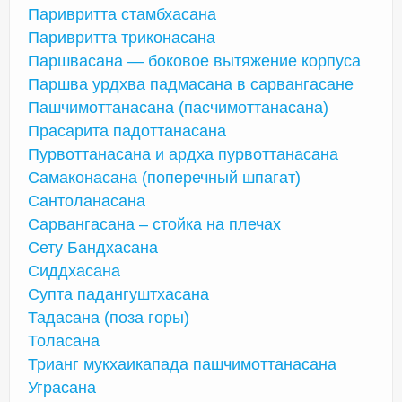
Паривритта стамбхасана
Паривритта триконасана
Паршвасана — боковое вытяжение корпуса
Паршва урдхва падмасана в сарвангасане
Пашчимоттанасана (пасчимоттанасана)
Прасарита падоттанасана
Пурвоттанасана и ардха пурвоттанасана
Самаконасана (поперечный шпагат)
Сантоланасана
Сарвангасана – стойка на плечах
Сету Бандхасана
Сиддхасана
Супта падангуштхасана
Тадасана (поза горы)
Толасана
Трианг мукхаикапада пашчимоттанасана
Уграсана