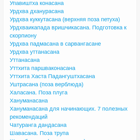
Упавиштха конасана
Урдхва дханурасана
Урдхва куккутасана (верхняя поза петуха)
Урдхваикапада вришчикасана. Подготовка к
скорпиону
Урдхва падмасана в сарвангасане
Урдхва уттанасана
Уттанасана
Уттхита паршваконасана
Уттхита Хаста Падангуштхасана
Уштрасана (поза верблюда)
Халасана. Поза плуга
Хануманасана
Хануманасана для начинающих. 7 полезных
рекомендаций
Чатуранга дандасана
Шавасана. Поза трупа