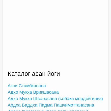
Каталог асан йоги
Агни Стамбхасана
Адхо Мукха Врикшасана
Адхо Мукха Шванасана (собака мордой вниз)
Ардха Баддха Падма Пашчимоттанасана