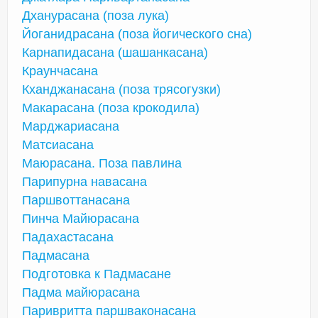
Дханурасана (поза лука)
Йоганидрасана (поза йогического сна)
Карнапидасана (шашанкасана)
Краунчасана
Кханджанасана (поза трясогузки)
Макарасана (поза крокодила)
Марджариасана
Матсиасана
Маюрасана. Поза павлина
Парипурна навасана
Паршвоттанасана
Пинча Майюрасана
Падахастасана
Падмасана
Подготовка к Падмасане
Падма майюрасана
Паривритта паршваконасана