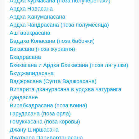
Ардха Курмасана (поза получерепахи)
Ардха Навасана
Ардха Хануманасана
Ардха Чандрасана (поза полумесяца)
Аштавакрасана
Баддха Конасана (поза бабочки)
Бакасана (поза журавля)
Бхадрасана
Бхекасана и Ардха Бхекасана (поза лягушки)
Бхуджапидасана
Ваджрасана (Супта Ваджрасана)
Випарита дханурасана в урдхва чатуранга
дандасане
Вирабхадрасана (поза воина)
Гарудасана (поза орла)
Гомукхасана (поза коровы)
Джану Ширшасана
Джатхара Паривартанасана