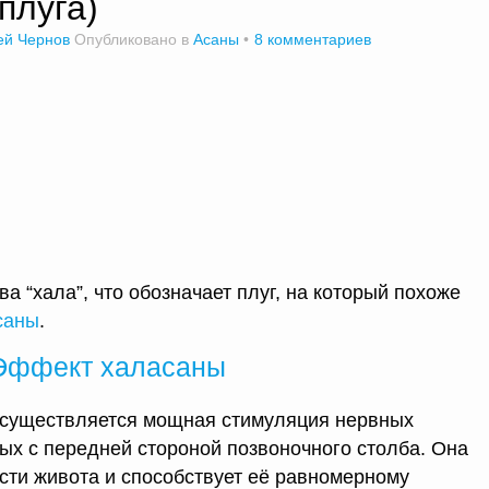
плуга)
ей Чернов
Опубликовано в
Асаны
8 комментариев
а “хала”, что обозначает плуг, на который похоже
саны
.
Эффект халасаны
существляется мощная стимуляция нервных
ных с передней стороной позвоночного столба. Она
сти живота и способствует её равномерному