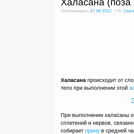
Халасана (поза 
Опубликовано
27.06.2012
По
Серг
Халасана
происходит от слов
тело при выполнении этой
а
При выполнении халасаны о
сплетений и нервов, связан
собирает
прану
в средней ча