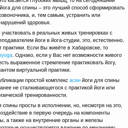
что касается глубоких мышц, то на сегодняшний
о йога для спины – это лучший способ сформировать
звоночника, и, тем самым, устранить или
нарушений здоровья.
ь участвовать в реальных живых тренировках с
одавателем йоги в йога-студии, это, естественно,
 практики. Если Вы живёте в Хабаровске, то
byoga
. Однако, если у Вас нет возможности живого
 есть выраженное стремление практиковать йогу,
антом виртуальной практики.
убликации простой комплекс
асан
йоги для спины
ранее не сталкивающегося с практикой йоги или
изической тренированности.
 спины просты в исполнении, но, несмотря на это,
оздействие в первую очередь на компоненты
ы, а также на внутренние органы и железы
 которые осуществляется влияние по механизму