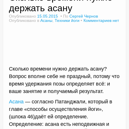
держать асану
Опубликовано
15.05.2015
По
Сергей Чернов
Опубликовано в
Асаны
,
Техники йоги
Комментариев нет
Доктор Чернов
Методика SLAVYOGA
Методика ЧЕРЕНОК
Йога для начинающих
Сколько времени нужно держать асану?
Триггерные точки
Вопрос вполне себе не праздный, потому что
Контакты
время удержания позы определяет всё: и
ваше занятие и получаемый результат.
Асана
— согласно Патанджали, который в
главе «способы осуществления йоги»,
(шлока 46)даёт ей определение.
Определение: асана есть неподвижная и