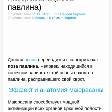
павлина)
Опубликовано
25.06.2012
По
Сергей Чернов
Опубликовано в
Асаны
6 комментариев
Доктор Чернов
Методика SLAVYOGA
Методика ЧЕРЕНОК
Йога для начинающих
Данная
асана
переводится с санскрита как
Триггерные точки
поза павлина
. Человек, находящийся в
Контакты
конечном варианте этой асаны похож на
павлина, расправившего свой хвост.
Эффект и анатомия маюрасаны
Маюрасана способствует мощной
активизации всех органов брюшной полости.