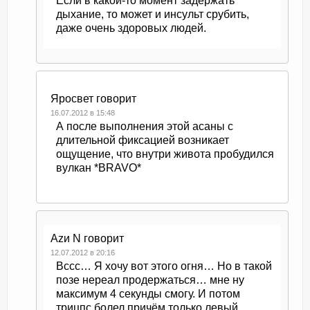
Если в какой-то момент задержать
дыхание, то может и инсульт срубить,
даже очень здоровых людей.
Яросвет
говорит
16.07.2012 в 15:48
А после выполнения этой асаны с
длительной фиксацией возникает
ощущение, что внутри живота пробудился
вулкан *BRAVO*
Azи N
говорит
12.07.2012 в 20:16
Вссс… Я хочу вот этого огня… Но в такой
позе нереал продержаться… мне ну
максимум 4 секунды смогу. И потом
трицпс болел причём только левый