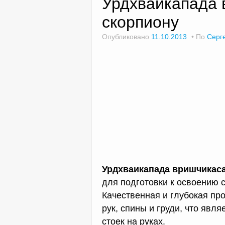
Урдхваикапада 
скорпиону
Опубликовано
11.10.2013
По
Серг
Урдхваикапада вришчикас
для подготовки к освоению 
Качественная и глубокая пр
рук, спины и груди, что яв
стоек на руках.