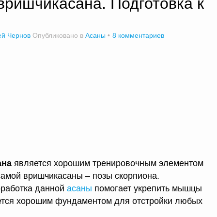
вришчикасана. Подготовка к
ей Чернов
Опубликовано в
Асаны
8 комментариев
ана
является хорошим тренировочным элементом
самой вришчикасаны – позы скорпиона.
оработка данной
асаны
помогает укрепить мышцы
ляется хорошим фундаментом для отстройки любых