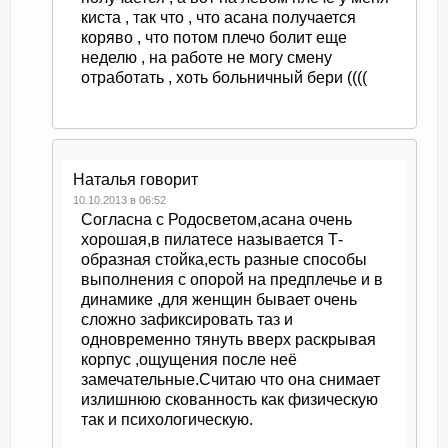
киста , так что , что асана получается
коряво , что потом плечо болит еще
неделю , на работе не могу смену
отработать , хоть больничный бери ((((
Наталья
говорит
10.10.2013 в 06:52
Согласна с Родосветом,асана очень
хорошая,в пилатесе называется Т-
образная стойка,есть разные способы
выполнения с опорой на предплечье и в
динамике ,для женщин бывает очень
сложно зафиксировать таз и
одновременно тянуть вверх раскрывая
корпус ,ощущения после неё
замечательные.Считаю что она снимает
излишнюю скованность как физическую
так и психологическую.