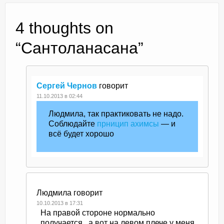
4 thoughts on
“
Сантоланасана
”
Сергей Чернов
говорит
11.10.2013 в 02:44
Людмила, так практиковать не надо.
Соблюдайте
прницип ахимсы
— и
всё будет хорошо
Людмила
говорит
10.10.2013 в 17:31
На правой стороне нормально
получается , а вот на левом плече у меня