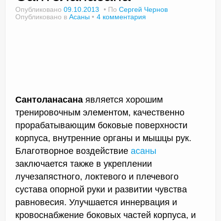
Опубликовано
09.10.2013
По
Сергей Чернов
Опубликовано в
Асаны
4 комментария
Доктор Чернов
Методика SLAVYOGA
Методика ЧЕРЕНОК
Йога для начинающих
Сантоланасана
является хорошим
тренировочным элементом, качественно
Триггерные точки
прорабатывающим боковые поверхности
корпуса, внутренние органы и мышцы рук.
Контакты
Благотворное воздействие
асаны
заключается также в укреплении
лучезапястного, локтевого и плечевого
сустава опорной руки и развитии чувства
равновесия. Улучшается иннервация и
кровоснабжение боковых частей корпуса, и