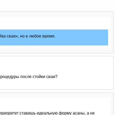
йка сваи», но в любое время.
роцедуры после стойки сваи?
 приоритет ставишь идеальную форму асаны, а не