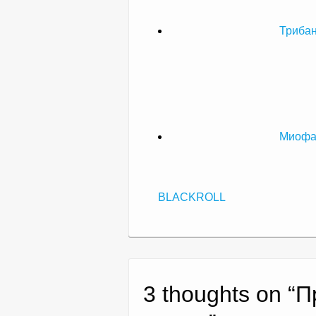
Трибан
Миофас
BLACKROLL
3 thoughts on “
П