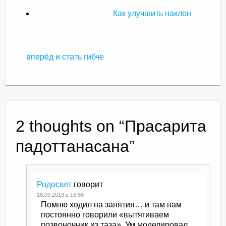
Как улучшить наклон
вперёд и стать гибче
2 thoughts on “
Прасарита
падоттанасана
”
Родосвет
говорит
16.09.2013 в 16:56
Помню ходил на занятия… и там нам
постоянно говорили «вытягиваем
позвоночник из таза». Ум моделировал