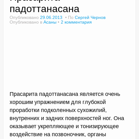
падоттанасана
Опубликовано
29.06.2013
По
Сергей Чернов
Опубликовано в
Асаны
2 комментария
Доктор Чернов
Методика SLAVYOGA
Методика ЧЕРЕНОК
Йога для начинающих
Триггерные точки
Контакты
Прасарита падоттанасана является очень
хорошим упражнением для глубокой
проработки подколенных сухожилий,
внутренних и задних поверхностей ног. Она
оказывает укрепляющее и тонизирующее
воздействие на позвоночник, органы