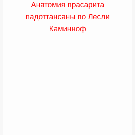
Анатомия прасарита
падоттансаны по Лесли
Каминноф