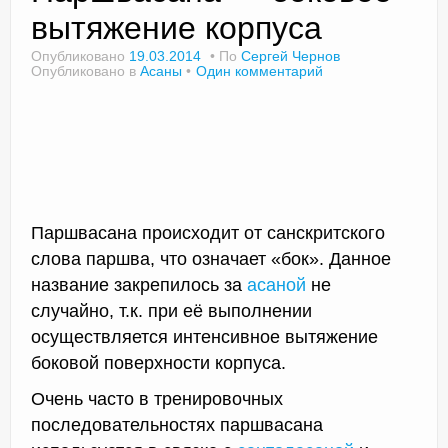
вытяжение корпуса
Опубликовано
19.03.2014
По
Сергей Чернов
Опубликовано в
Асаны
Один комментарий
Доктор Чернов
Методика SLAVYOGA
Методика ЧЕРЕНОК
Йога для начинающих
Паршвасана происходит от санскритского
Триггерные точки
слова паршва, что означает «бок». Данное
Контакты
название закрепилось за
асаной
не
случайно, т.к. при её выполнении
осуществляется интенсивное вытяжение
боковой поверхности корпуса.
Очень часто в тренировочных
последовательностях паршвасана