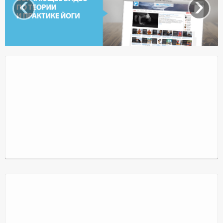
‹
›
Доктор Чернов
Методика SLAVYOGA
Методика ЧЕРЕНОК
Йога для начинающих
Триггерные точки
Контакты