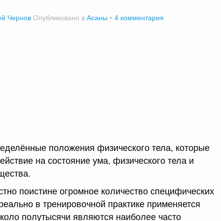
ей Чернов
Опубликовано в
Асаны
4 комментария
ределённые положения физического тела, которые
ействие на состояние ума, физического тела и
щества.
естно поистине огромное количество специфических
 реально в тренировочной практике применяется
 около полутысячи являются наиболее часто