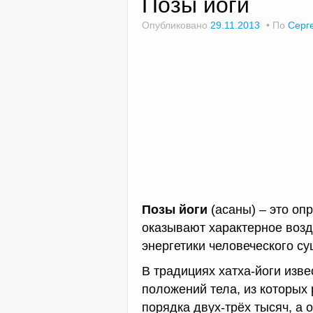
Позы йоги
Опубликовано
29.11.2013
По
Серг
Позы йоги
(асаны) – это оп
оказывают характерное возд
энергетики человеческого су
В традициях хатха-йоги изв
положений тела, из которых
порядка двух-трёх тысяч, а