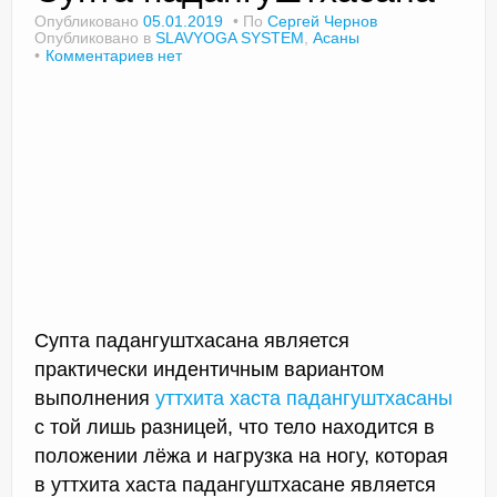
Опубликовано
05.01.2019
По
Сергей Чернов
Опубликовано в
SLAVYOGA SYSTEM
,
Асаны
Комментариев нет
Доктор Чернов
Методика SLAVYOGA
Методика ЧЕРЕНОК
Йога для начинающих
Триггерные точки
Контакты
Супта падангуштхасана является
практически индентичным вариантом
выполнения
уттхита хаста падангуштхасаны
с той лишь разницей, что тело находится в
положении лёжа и нагрузка на ногу, которая
в уттхита хаста падангуштхасане является