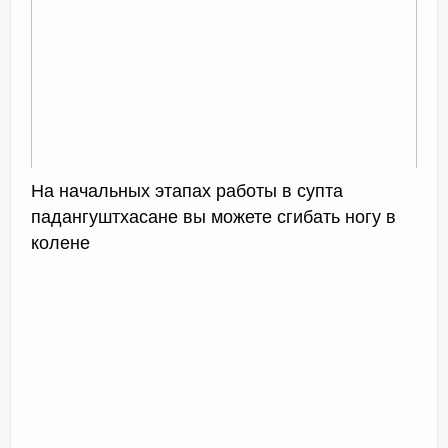
На начальных этапах работы в супта
падангуштхасане вы можете сгибать ногу в
колене