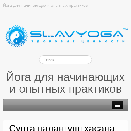
Йога для начинающих и опытных практиков
Йога для начинающих
и опытных практиков
Супта падангуштхасана