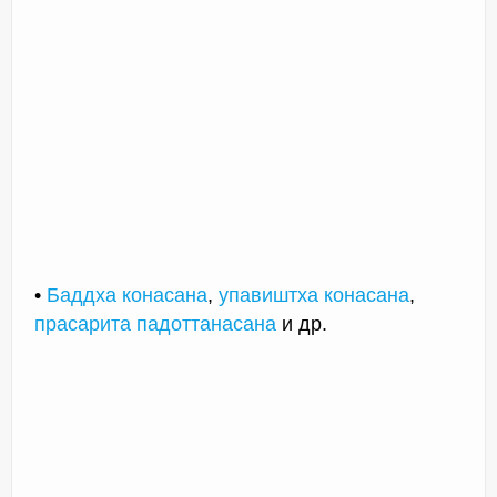
•
Баддха конасана
,
упавиштха конасана
,
прасарита падоттанасана
и др.