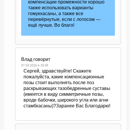
компенсации промежности хорошо
также использовать варианты
гомукхасаны, а также все
перевёрнутые, если с лотосом —
ещё лучше. Во благо!
Влад
говорит
07.03.2016 в 18:48
Сергей, здравствуйте! Скажите
пожалуйста, какие компенсационные
позы стоит выполнять после поз
раскрывающих тазобедренные суставы
(имеется в виду симметричные позы,
вроде бабочки, широкого угла или агни
стамбхасаны)?Заранее Вас Благодарю!