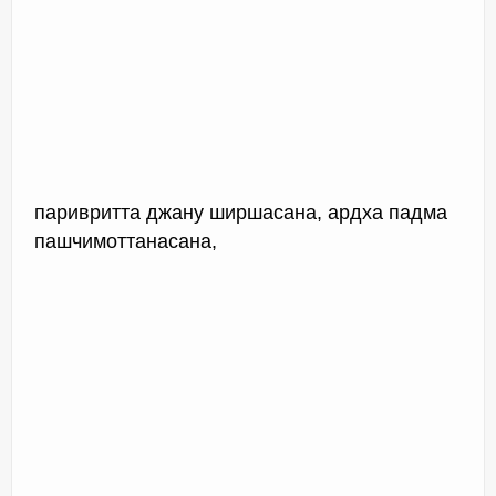
паривритта джану ширшасана, ардха падма
пашчимоттанасана,