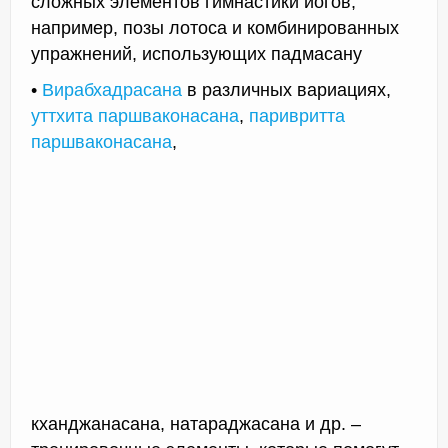
сложных элементов гимнастики йогов,
например, позы лотоса и комбинированных
упражнений, использующих падмасану
•
Вирабхадрасана
в различных вариациях,
уттхита паршваконасана
,
паривритта
паршваконасана
,
кханджанасана, натараджасана и др. –