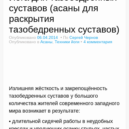
суставов (асаны для
раскрытия
Доктор Чернов
тазобедренных суставов)
Методика SLAVYOGA
Опубликовано
06.04.2014
По
Сергей Чернов
Опубликовано в
Асаны
,
Техники йоги
4 комментария
Методика ЧЕРЕНОК
Йога для начинающих
Триггерные точки
Контакты
Излишняя жёсткость и закрепощённость
тазобедренных суставов у большого
количества жителей современного западного
мира возникает в результате:
• длительной сидячей работы в неудобных
креслах и уродующих осанку стульях, частых