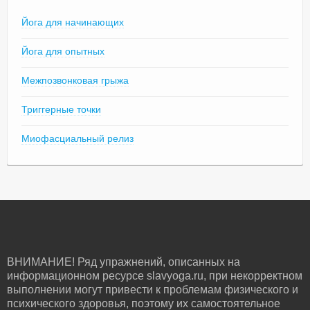
Йога для начинающих
Йога для опытных
Межпозвонковая грыжа
Триггерные точки
Миофасциальный релиз
ВНИМАНИЕ! Ряд упражнений, описанных на
информационном ресурсе slavyoga.ru, при некорректном
выполнении могут привести к проблемам физического и
психического здоровья, поэтому их самостоятельное