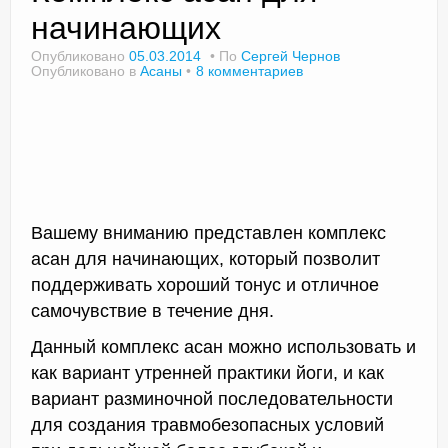
начинающих
Опубликовано
05.03.2014
По
Сергей Чернов
Опубликовано в
Асаны
8 комментариев
Доктор Чернов
Методика SLAVYOGA
Методика ЧЕРЕНОК
Йога для начинающих
Вашему вниманию представлен комплекс
Триггерные точки
асан для начинающих, который позволит
Контакты
поддерживать хороший тонус и отличное
самочувствие в течение дня.
Данный комплекс асан можно использовать и
как вариант утренней практики йоги, и как
вариант разминочной последовательности
для создания травмобезопасных условий