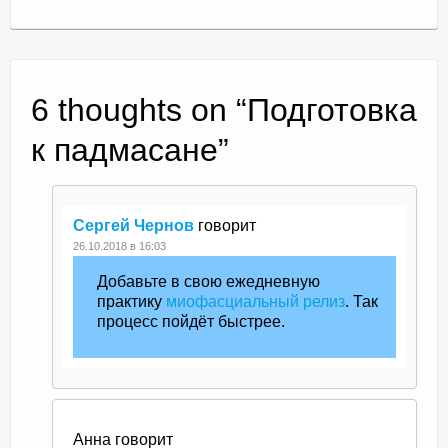
6 thoughts on “
Подготовка
к падмасане
”
Сергей Чернов
говорит
26.10.2018 в 16:03
Добавьте в свою ежедневную
практику
миофасциальный релиз
. Так
процесс пойдёт быстрее.
Анна
говорит