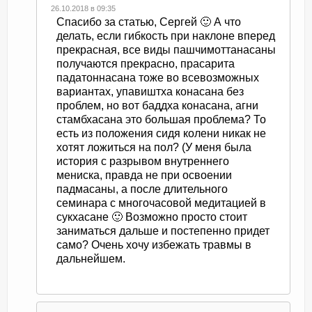
26.10.2018 в 09:35
Спасибо за статью, Сергей 🙂 А что
делать, если гибкость при наклоне вперед
прекрасная, все виды пашчимоттанасаны
получаются прекрасно, прасарита
падатоннасана тоже во всевозможных
вариантах, упавиштха конасана без
проблем, но вот баддха конасана, агни
стамбхасана это большая проблема? То
есть из положения сидя колени никак не
хотят ложиться на пол? (У меня была
история с разрывом внутреннего
мениска, правда не при освоении
падмасаны, а после длительного
семинара с многочасовой медитацией в
сукхасане 🙂 Возможно просто стоит
заниматься дальше и постепенно придет
само? Очень хочу избежать травмы в
дальнейшем.