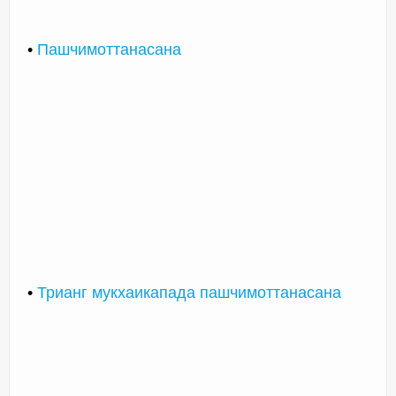
•
Пашчимоттанасана
•
Трианг мукхаикапада пашчимоттанасана