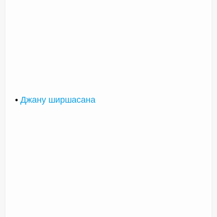
•
Джану ширшасана