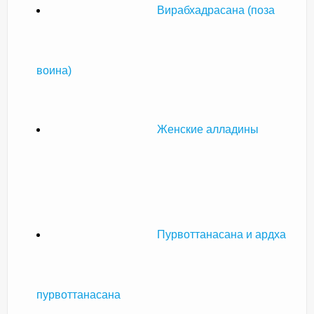
Вирабхадрасана (поза
воина)
Женские алладины
Пурвоттанасана и ардха
пурвоттанасана