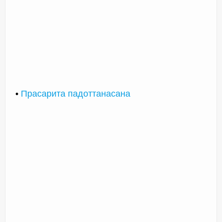
•
Прасарита падоттанасана