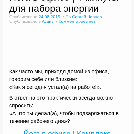
для набора энергии
Опубликовано
24.08.2015
По
Сергей Чернов
Опубликовано в
Асаны
Комментариев нет
Доктор Чернов
Методика SLAVYOGA
Методика ЧЕРЕНОК
Йога для начинающих
Как часто мы, приходя домой из офиса,
Триггерные точки
говорим себе или близким:
Контакты
«Как я сегодня устал(а) на работе!».
В ответ на это практически всегда можно
спросить:
«А что ты делал(а), чтобы подзаряжаться в
течение рабочего дня»?
Йога в офисе | Комплекс