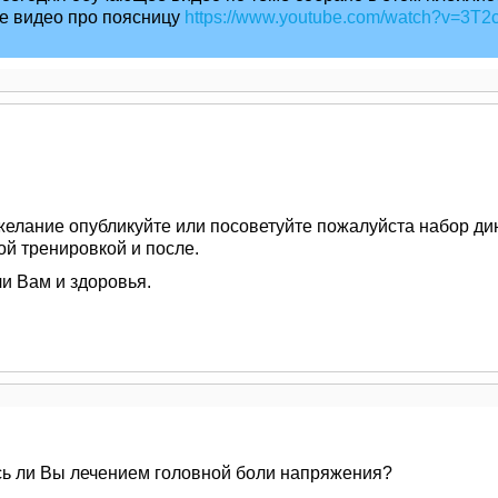
е видео про поясницу
https://www.youtube.com/watch?v=3T2c
 желание опубликуйте или посоветуйте пожалуйста набор д
ой тренировкой и после.
и Вам и здоровья.
сь ли Вы лечением головной боли напряжения?