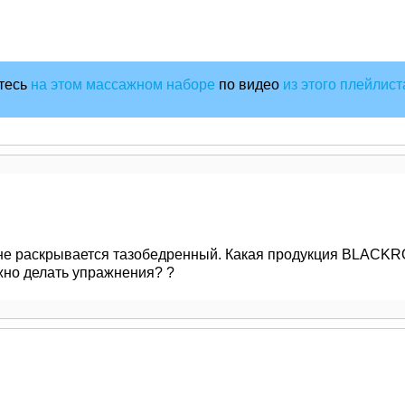
тесь
на этом массажном наборе
по видео
из этого плейлист
не раскрывается тазобедренный. Какая продукция BLACKR
жно делать упражнения? ?