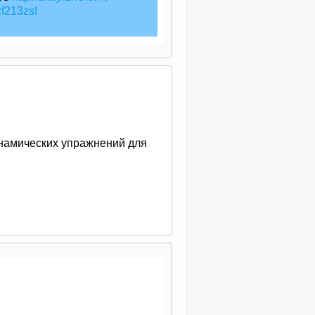
f213zsI
инамических упражнений для