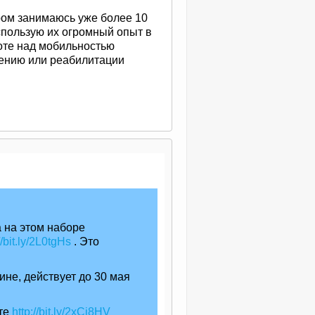
ром занимаюсь уже более 10
использую их огромный опыт в
боте над мобильностью
ению или реабилитации
 на этом наборе
//bit.ly/2L0tgHs
. Это
не, действует до 30 мая
сте
http://bit.ly/2xCi8HV