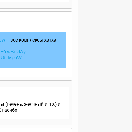
Rgw
+ все комплексы хатха
V2EYwBozIAy
7cU6_MgoW
 (печень, желчный и пр.) и
Спасибо.