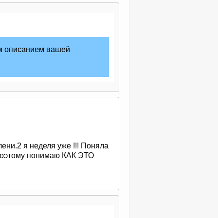
м описанием вашей
ени.2 я неделя уже !!! Поняла
 ,поэтому понимаю КАК ЭТО