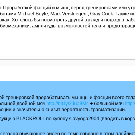
т. Проработкой фасций и мышц перед тренировками или ут
аботами Michael Boyle, Mark Versteegen , Gray Cook. Также 
ках. Хотелось бы посмотреть другой взгляд и подход в ра
биомеханики, амплитуды возможностей тела и предотвращ
й тренировкой прорабатывать мышцы и фасции всего тела
ольшой двойной мяч
http://bit.ly/2Jua8M4
+ большой мяч
http:
сции и значительно снизит вероятность травматизации.
укцию BLACKROLL по купону slavyoga2904 (вводить в корзи
 сегодня обучающее видео по теме собрано в этом плейли