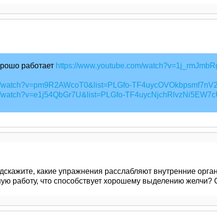
орошо работает
https://www.youtube.com/watch?v=1j_rmJmb
com/watch?v=pm9R2AWcoT0&list=PLGfo-TF4uycOVOkbpsmf7n
om/watch?v=e1j54QbGr7U&list=PLGfo-TF4uycNjchRlvzNi5EW
дскажите, какие упражнения расслабляют внутренние органы
ую работу, что способствует хорошему выделению желчи? 