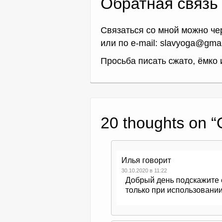
Обратная связь
Связаться со мной можно ч
или по e-mail: slavyoga@gma
Просьба писать сжато, ёмко 
20 thoughts on “
Илья
говорит
30.10.2020 в 11:22
Добрый день подскажите е
только при использован