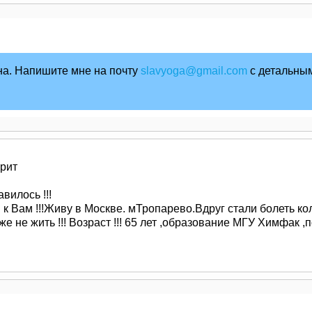
на. Напишите мне на почту
slavyoga@gmail.com
с детальны
орит
илось !!!
 к Вам !!!Живу в Москве. мТропарево.Вдруг стали болеть кол
е не жить !!! Возраст !!! 65 лет ,образование МГУ Химфак