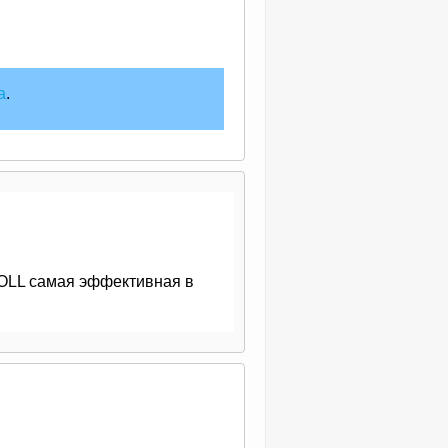
а
.
OLL самая эффективная в