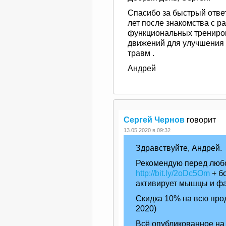
Спасибо за быстрый отве
лет после знакомства с р
функциональных трениров
движений для улучшения 
травм .
Андрей
Сергей Чернов
говорит
13.05.2020 в 09:32
Здравствуйте, Андрей.
Рекомендую перед любо
http://bit.ly/2oDc5Om
+ б
активирует мышцы и фа
Скидка 10% на всю прод
2020)
Всё опубликованное на