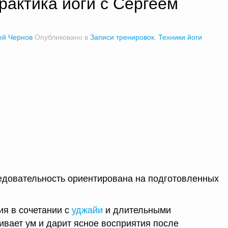
рактика йоги с Сергеем
ей Чернов
Опубликовано в
Записи тренировок
,
Техники йоги
едовательность ориентирована на подготовленных
я в сочетании с
уджайи
и длительными
ивает ум и дарит ясное восприятия после