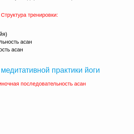
Структура тренировки:
йя)
льность асан
ость асан
медитативной практики йоги
миночная последовательность асан