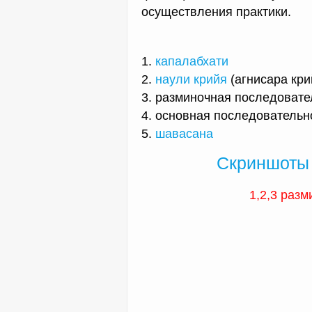
осуществления практики.
1.
капалабхати
2.
наули крийя
(агнисара кри
3. разминочная последовате
4. основная последовательн
5.
шавасана
Скриншоты 
1,2,3 раз