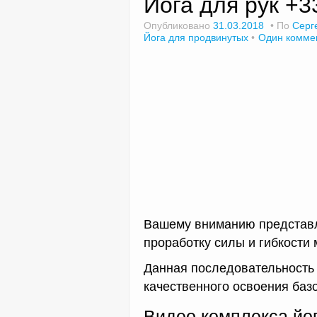
Йога для рук +3
Опубликовано
31.03.2018
По
Серг
Йога для продвинутых
Один комме
Вашему вниманию представля
проработку силы и гибкости 
Данная последовательность 
качественного освоения баз
Видео комплекса йог