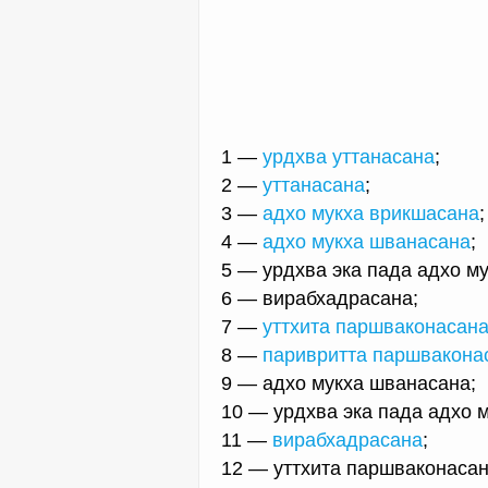
1 —
урдхва уттанасана
;
2 —
уттанасана
;
3 —
адхо мукха врикшасана
;
4 —
адхо мукха шванасана
;
5 — урдхва эка пада адхо м
6 — вирабхадрасана;
7 —
уттхита паршваконасан
8 —
паривритта паршвакона
9 — адхо мукха шванасана;
10 — урдхва эка пада адхо 
11 —
вирабхадрасана
;
12 — уттхита паршваконасан