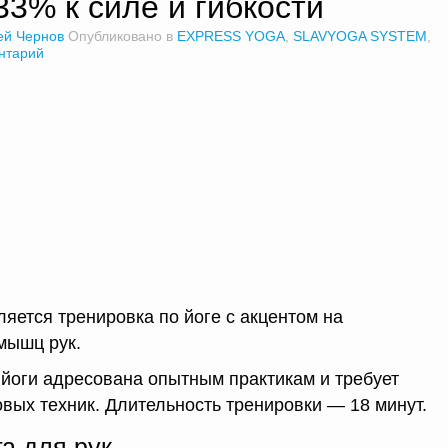
33% к силе и гибкости
ей Чернов
Опубликовано в
EXPRESS YOGA
,
SLAVYOGA SYSTEM
,
нтарий
ется тренировка по йоге с акцентом на
мышц рук.
йоги адресована опытным практикам и требует
овых техник. Длительность тренировки — 18 минут.
а для рук