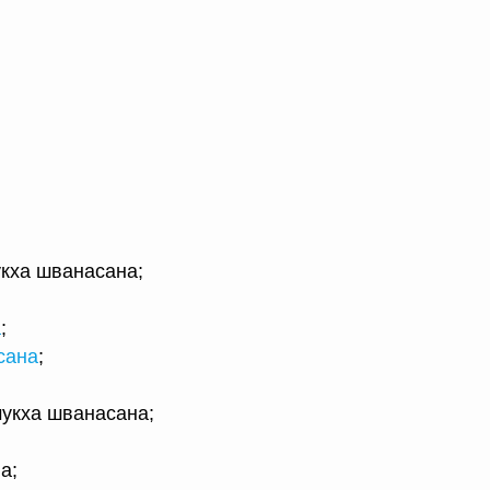
укха шванасана;
а
;
сана
;
мукха шванасана;
а;