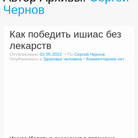
Чернов
Доктор Чернов
Как победить ишиас без
Методика SLAVYOGA
лекарств
Методика ЧЕРЕНОК
Опубликовано
02.05.2022
По
Сергей Чернов
Опубликовано в
Здоровье человека
Комментариев нет
Йога для начинающих
Триггерные точки
Контакты