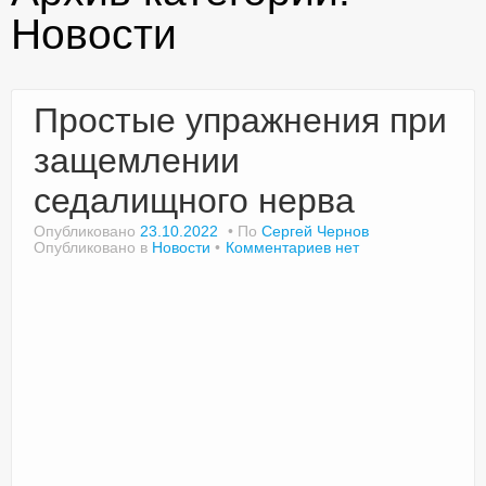
Новости
Доктор Чернов
Простые упражнения при
Методика SLAVYOGA
защемлении
Методика ЧЕРЕНОК
седалищного нерва
Йога для начинающих
Опубликовано
23.10.2022
По
Сергей Чернов
Опубликовано в
Новости
Комментариев нет
Триггерные точки
Контакты