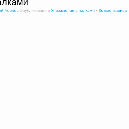
алками
ей Чернов
Опубликовано в
Упражнения с палками
Комментариев