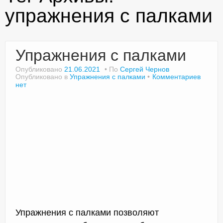
упражнения с палками
Доктор Чернов
Упражнения с палками
Методика SLAVYOGA
Опубликовано
21.06.2021
По
Сергей Чернов
Опубликовано в
Упражнения с палками
Комментариев
Методика ЧЕРЕНОК
нет
Йога для начинающих
Триггерные точки
Контакты
Упражнения с палками позволяют