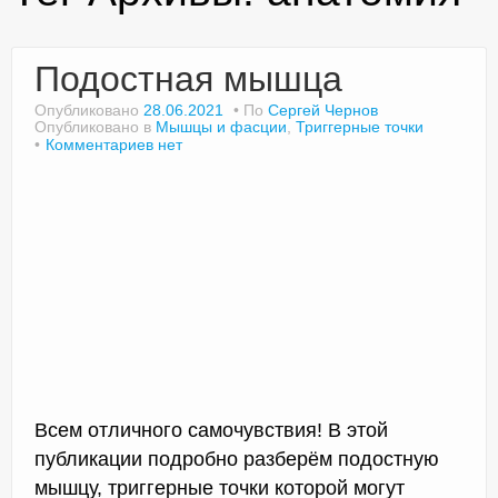
Подостная мышца
Доктор Чернов
Опубликовано
28.06.2021
По
Сергей Чернов
Опубликовано в
Мышцы и фасции
,
Триггерные точки
Методика SLAVYOGA
Комментариев нет
Методика ЧЕРЕНОК
Йога для начинающих
Триггерные точки
Контакты
Всем отличного самочувствия! В этой
публикации подробно разберём подостную
мышцу, триггерные точки которой могут