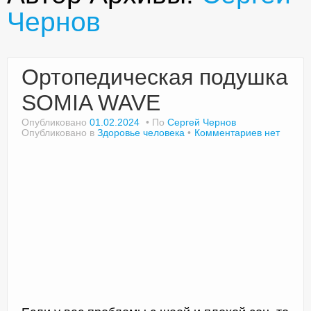
Чернов
Доктор Чернов
Ортопедическая подушка
Методика SLAVYOGA
SOMIA WAVE
Методика ЧЕРЕНОК
Опубликовано
01.02.2024
По
Сергей Чернов
Опубликовано в
Здоровье человека
Комментариев нет
Йога для начинающих
Триггерные точки
Контакты