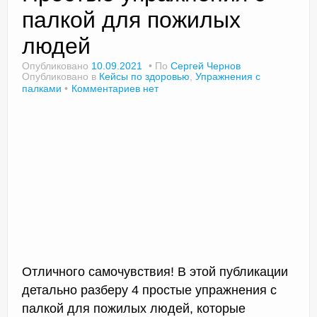
палкой для пожилых
людей
Доктор Чернов
Опубликовано
10.09.2021
По
Сергей Чернов
Опубликовано в
Кейсы по здоровью
,
Упражнения с
Методика SLAVYOGA
палками
Комментариев нет
Методика ЧЕРЕНОК
Йога для начинающих
Триггерные точки
Контакты
Отличного самочувствия! В этой публикации
детально разберу 4 простые упражнения с
палкой для пожилых людей, которые