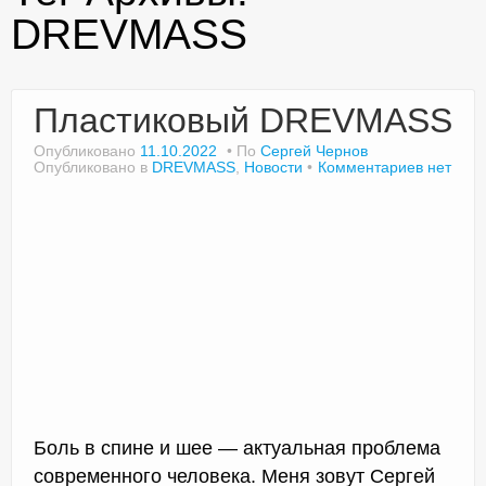
DREVMASS
Доктор Чернов
Пластиковый DREVMASS
Методика SLAVYOGA
Опубликовано
11.10.2022
По
Сергей Чернов
Опубликовано в
DREVMASS
,
Новости
Комментариев нет
Методика ЧЕРЕНОК
Йога для начинающих
Триггерные точки
Контакты
Боль в спине и шее — актуальная проблема
современного человека. Меня зовут Сергей