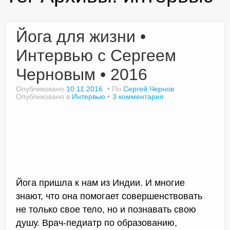
Йога для жизни •
Доктор Чернов
Интервью с Сергеем
Методика SLAVYOGA
Черновым • 2016
Методика ЧЕРЕНОК
Опубликовано
10.11.2016
По
Сергей Чернов
Опубликовано в
Интервью
3 комментария
Йога для начинающих
Триггерные точки
Контакты
Йога пришла к нам из Индии. И многие
знают, что она помогает совершенствовать
не только свое тело, но и познавать свою
душу. Врач-педиатр по образованию,