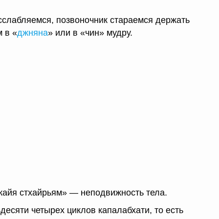
сслабляемся, позвоночник стараемся держать
 в «
джняна
» или в «чин» мудру.
кайя стхайрьям» — неподвижность тела.
десяти четырех циклов капалабхати, то есть