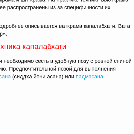
ее распространены из-за специфичности их
одробнее описывается ваткрама капалабхати. Вата
р».
ехника капалабхати
 необходимо сесть в удобную позу с ровной спиной
цию. Предпочтительной позой для выполнения
сана
(сиддха йони асана) или
падмасана
.