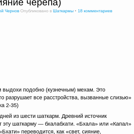
ияние черепа)
ей Чернов
Опубликовано в
Шаткармы
18 комментариев
 выдохи подобно (кузнечным) мехам. Это
это разрушает все расстройства, вызванные слизью»
ка 2-35)
дней из шести шаткарм. Древний источник
 эту шаткарму — бхалабхати. «Бхала» или «Капал»
«Бхати» переводится, как «свет, сияние,