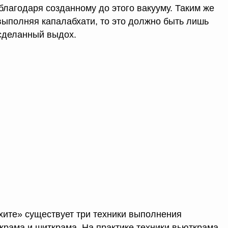
благодаря созданному до этого вакууму. Таким же
выполняя капалабхати, то это должно быть лишь
сделанный выдох.
хите» существует три техники выполнения
ткрама и шиткрама. На практике техники вьюткрама