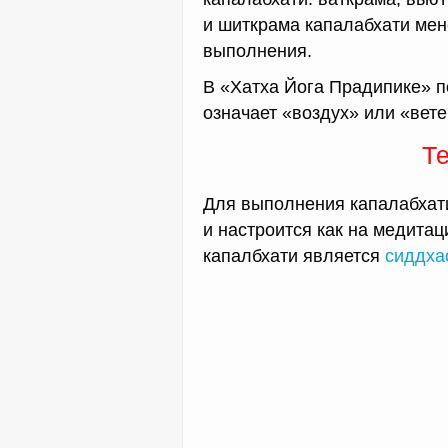
и шиткрама капалабхати мен
выполнения.
В «Хатха Йога Прадипике» п
означает «воздух» или «вете
Т
Для выполнения капалабхати
и настроится как на медита
капалбхати является
сиддха