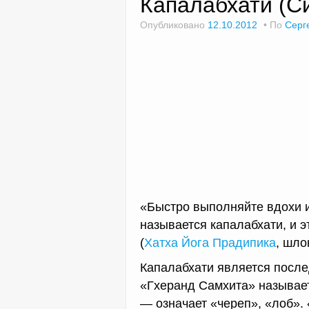
Капалабхати (С
Опубликовано
12.10.2012
По
Серг
«Быстро выполняйте вдохи и
называется капалабхати, и 
(
Хатха Йога Прадипика
, шло
Капалабхати является после
«Гхеранд Самхита» называет
— означает «череп», «лоб». 