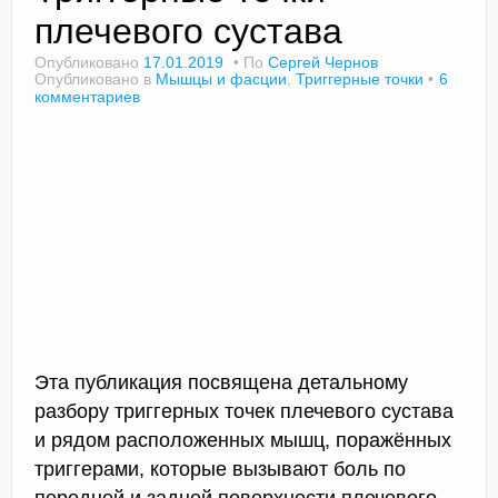
плечевого сустава
Опубликовано
17.01.2019
По
Сергей Чернов
Опубликовано в
Мышцы и фасции
,
Триггерные точки
6
Доктор Чернов
комментариев
Методика SLAVYOGA
Методика ЧЕРЕНОК
Йога для начинающих
Триггерные точки
Контакты
Эта публикация посвящена детальному
разбору триггерных точек плечевого сустава
и рядом расположенных мышц, поражённых
триггерами, которые вызывают боль по
передней и задней поверхности плечевого