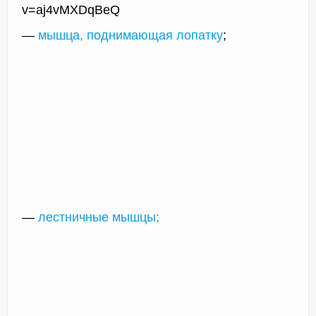
v=aj4vMXDqBeQ
—
мышца, поднимающая лопатку
;
—
лестничные мышцы;