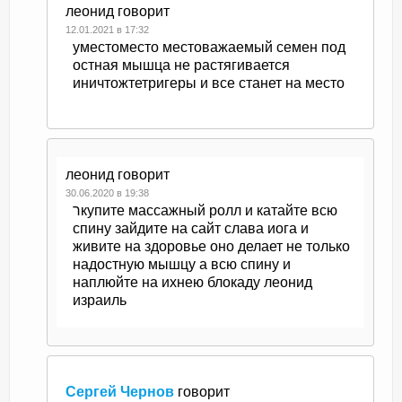
леонид
говорит
12.01.2021 в 17:32
уместоместо местоважаемый семен под
остная мышца не растягивается
иничтожтетригеры и все станет на место
леонид
говорит
30.06.2020 в 19:38
רкупите массажный ролл и катайте всю
спину зайдите на сайт слава иога и
живите на здоровье оно делает не только
надостную мышцу а всю спину и
наплюйте на ихнею блокаду леонид
израиль
Сергей Чернов
говорит