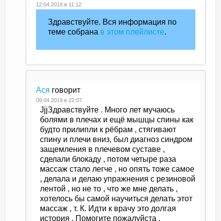
12.04.2019 в 11:12
Здравствуйте. Вся информация по
теме собрана
в этом плейлисте
.
Ася
говорит
09.04.2019 в 22:07
JjjЗдравствуйте . Много лет мучаюсь
болями в плечах и ещё мышцы спины как
будто прилипли к рёбрам , стягивают
спину и плечи вниз, был диагноз синдром
защемления в плечевом суставе ,
сделали блокаду , потом четыре раза
массаж стало легче , но опять тоже самое
, делала и делаю упражнения с резиновой
лентой , но не то , что же мне делать ,
хотелось бы самой научиться делать этот
массаж , т. К. Идти к врачу это долгая
история . Помогите пожалуйста .