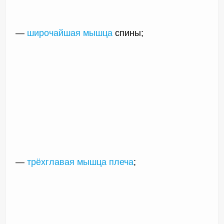
—
широчайшая мышца
спины;
—
трёхглавая мышца плеча
;