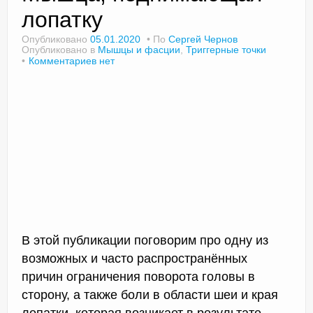
лопатку
Опубликовано
05.01.2020
По
Сергей Чернов
Опубликовано в
Мышцы и фасции
,
Триггерные точки
Доктор Чернов
Комментариев нет
Методика SLAVYOGA
Методика ЧЕРЕНОК
Йога для начинающих
Триггерные точки
Контакты
В этой публикации поговорим про одну из
возможных и часто распространённых
причин ограничения поворота головы в
сторону, а также боли в области шеи и края
лопатки, которая возникает в результате