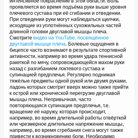
интенсивное покраснение в этой области. Боль
проявляется во время подъёма руки выше уровня
плечевого сустава при её сгибании и отведении.
При отведении руки могут наблюдаться щелчки,
исходящие из уплотнённых сухожильных частей
длинной головки двуглавой мышцы плеча.
Смотрите
видео на YouTube, посвящённое
двуглавой мышце плеча
. Болевые ощущения в
бицепсе часто возникают в результате спортивной
активности, например во время удара теннисной
ракеткой по мячу, сопровождающейся махом руки
назад с разгибанием локтевого сустава и
супинацией предплечья. Регулярно поднимая
тяжёлые предметы одной рукой или двумя руками,
ладонь которых смотрит вверх можно также прийти
к острой или хронической перегрузке двуглавой
мышцы плеча. Непривычная, часто
повторяющаяся супинация предплечья, т.е.
вращение её наружу, которая происходит,
например, во время длительной работы отвёрткой
или чрезмерное длительное напряжение мышцы,
например, во время сгребания снега могут также
привести к возникновению боли. Необходимо