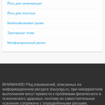
Йога для начинающих
Йога для опытных
Межпозвонковая грыжа
Триггерные точки
Миофасциальный релиз
ВНИМАНИЕ! Ряд упражнений, описанных на
информационном ресурсе slavyoga.ru, при некорректном
выполнении могут привести к проблемам физического и
психического здоровья, поэтому их самостоятельное
освоение сопряжено с определёнными рисками.