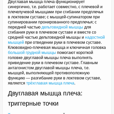
Двуглавая мышца плеча функционирует
синергично, т.е. работает совместно, с плечевой и
плечелучевой мышцами при сгибании предплечья
в локтевом суставе; с мышцей-супинатором при
супинировании пронированного предплечья; с
передней частью
дельтовидной мышцы
для
сгибания руки в плечевом суставе и вместе со
средней частью дельтовидной мышцы и
надостной
мышцей
при отведении руки в плечевом суставе.
Клювовидно-плечевая мышца и ключичная головка
большой грудной мышцы
помогают короткой
головке двуглавой мышцы плеча выполнять
приведение руки в плечевом суставе. Главным
антагонистом двуглавой мышцы плеча, т.е.
мышцей, выполняющей противоположную
функцию — разгибание руки в локтевом суставе,
является
трёхглавая мышца плеча
.
Двуглавая мышца плеча:
триггерные точки