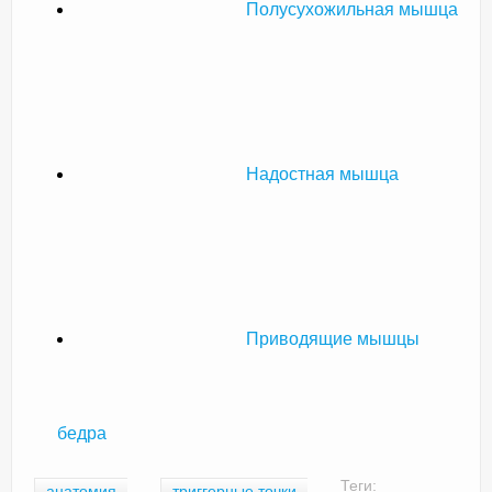
Полусухожильная мышца
Надостная мышца
Приводящие мышцы
бедра
Теги:
анатомия
триггерные точки