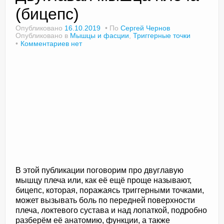
(бицепс)
Опубликовано
16.10.2019
По
Сергей Чернов
Опубликовано в
Мышцы и фасции
,
Триггерные точки
Доктор Чернов
Комментариев нет
Методика SLAVYOGA
Методика ЧЕРЕНОК
Йога для начинающих
Триггерные точки
Контакты
В этой публикации поговорим про двуглавую
мышцу плеча или, как её ещё проще называют,
бицепс, которая, поражаясь триггерными точками,
может вызывать боль по передней поверхности
плеча, локтевого сустава и над лопаткой, подробно
разберём её анатомию, функции, а также