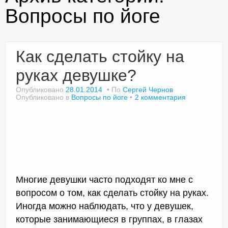
Вопросы по йоге
Доктор Чернов
Как сделать стойку на
Методика SLAVYOGA
руках девушке?
Методика ЧЕРЕНОК
Опубликовано
28.01.2014
По
Сергей Чернов
Опубликовано в
Вопросы по йоге
2 комментария
Йога для начинающих
Триггерные точки
Контакты
Многие девушки часто подходят ко мне с
вопросом о том, как сделать стойку на руках.
Иногда можно наблюдать, что у девушек,
которые занимающиеся в группах, в глазах