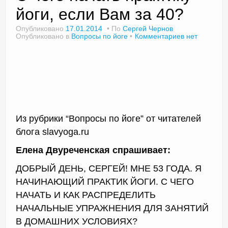
йоги, если Вам за 40?
Опубликовано
17.01.2014
По
Сергей Чернов
Опубликовано в
Вопросы по йоге
Комментариев нет
Доктор Чернов
Методика SLAVYOGA
Методика ЧЕРЕНОК
Йога для начинающих
Из рубрики “Вопросы по йоге” от читателей
Триггерные точки
блога slavyoga.ru
Контакты
Елена Двуреченская спрашивает:
ДОБРЫЙ ДЕНЬ, СЕРГЕЙ! МНЕ 53 ГОДА. Я
НАЧИНАЮЩИЙ ПРАКТИК ЙОГИ. С ЧЕГО
НАЧАТЬ И КАК РАСПРЕДЕЛИТЬ
НАЧАЛЬНЫЕ УПРАЖНЕНИЯ ДЛЯ ЗАНЯТИЙ
В ДОМАШНИХ УСЛОВИЯХ?