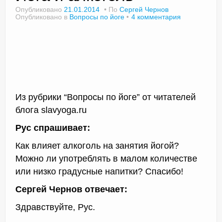
Опубликовано
21.01.2014
По
Сергей Чернов
Опубликовано в
Вопросы по йоге
4 комментария
Доктор Чернов
Методика SLAVYOGA
Методика ЧЕРЕНОК
Из рубрики “Вопросы по йоге” от читателей
Йога для начинающих
блога slavyoga.ru
Триггерные точки
Рус спрашивает:
Контакты
Как влияет алкоголь на занятия йогой?
Можно ли употреблять в малом количестве
или низко градусные напитки? Спасибо!
Сергей Чернов отвечает:
Здравствуйте, Рус.