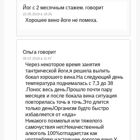
Йог с 2 месячным стажем.
говорит
22.05.2019 в 18:26
Хорошее вино йоге не помеха.
Ольга
говорит
05.07.2018 в 11:47
Через некоторое время занятия
тантрической йоги,я решила выпить
бокал хорошего вина.На следующий день
температура поднималась с 7,3 до 38
.Понос весь день.Прошло почти пару
месяцев и после бокала вина ситуация
повторилась точь в точь.Это длится
только день!Организм будто быстро
избавляется от «яда»
Никакого похмелья или тяжелого
самочуствия нет.Некачественный
алкоголь 100%отпадает,так как
употребляю настоящее,дорогое вино.У