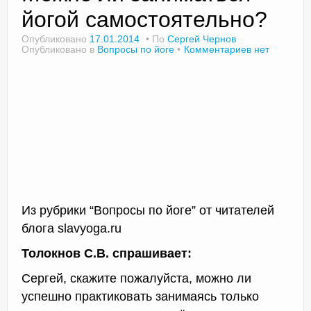
йогой самостоятельно?
Опубликовано
17.01.2014
По
Сергей Чернов
Опубликовано в
Вопросы по йоге
Комментариев нет
Доктор Чернов
Методика SLAVYOGA
Методика ЧЕРЕНОК
Йога для начинающих
Триггерные точки
Контакты
Из рубрики “Вопросы по йоге” от читателей
блога slavyoga.ru
Толокнов С.В. спрашивает:
Сергей, скажите пожалуйста, можно ли
успешно практиковать занимаясь только