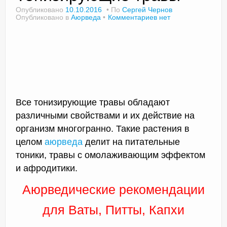
Опубликовано
10.10.2016
По
Сергей Чернов
Опубликовано в
Аюрведа
Комментариев нет
Доктор Чернов
Методика SLAVYOGA
Методика ЧЕРЕНОК
Йога для начинающих
Все тонизирующие травы обладают
различными свойствами и их действие на
Триггерные точки
организм многогранно. Такие растения в
целом
аюрведа
делит на питательные
Контакты
тоники, травы с омолаживающим эффектом
и афродитики.
Аюрведические рекомендации
для Ваты, Питты, Капхи