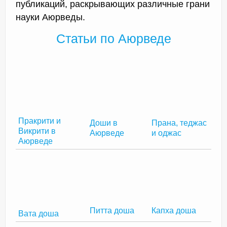
публикаций, раскрывающих различные грани
науки Аюрведы.
Статьи по Аюрведе
Пракрити и
Прана, теджас
Доши в
Викрити в
и оджас
Аюрведе
Аюрведе
Капха доша
Питта доша
Вата доша