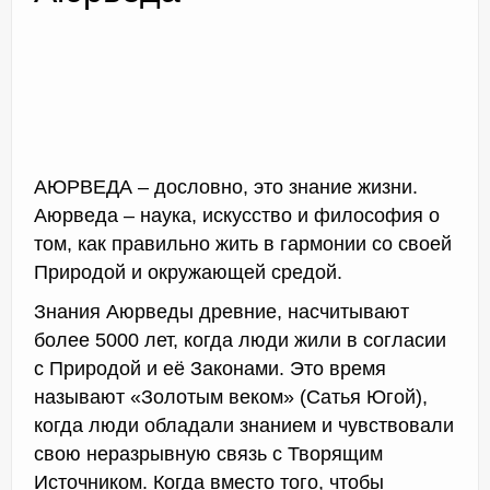
Доктор Чернов
Методика SLAVYOGA
Методика ЧЕРЕНОК
АЮРВЕДА – дословно, это знание жизни.
Аюрведа – наука, искусство и философия о
Йога для начинающих
том, как правильно жить в гармонии со своей
Триггерные точки
Природой и окружающей средой.
Контакты
Знания Аюрведы древние, насчитывают
более 5000 лет, когда люди жили в согласии
с Природой и её Законами. Это время
называют «Золотым веком» (Сатья Югой),
когда люди обладали знанием и чувствовали
свою неразрывную связь с Творящим
Источником. Когда вместо того, чтобы