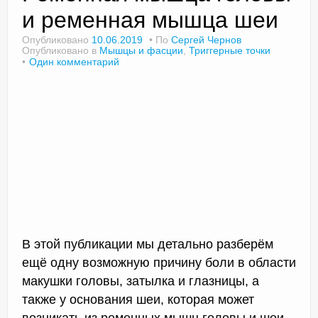
и ременная мышца шеи
Опубликовано
10.06.2019
По
Сергей Чернов
Опубликовано в
Мышцы и фасции
,
Триггерные точки
Доктор Чернов
Один комментарий
Методика SLAVYOGA
Методика ЧЕРЕНОК
Йога для начинающих
Триггерные точки
Контакты
В этой публикации мы детально разберём
ещё одну возможную причину боли в области
макушки головы, затылка и глазницы, а
также у основания шеи, которая может
возникать из ременных мышц головы и шеи,