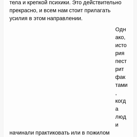
тела и крепкой психики. Это действительно
прекрасно, и всем нам стоит прилагать
усилия в этом направлении.
Одн
ако,
исто
рия
пест
рит
фак
тами
,
когд
а
люд
и
начинали практиковать или в пожилом