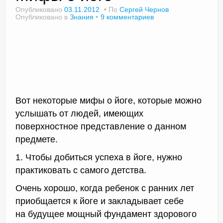
Опубликовано
03.11.2012
По
Сергей Чернов
Опубликовано в
Знания
9 комментариев
Доктор Чернов
Методика SLAVYOGA
Методика ЧЕРЕНОК
Йога для начинающих
Вот некоторые мифы о йоге, которые можно
услышать от людей, имеющих
Триггерные точки
поверхностное представление о данном
предмете.
Контакты
1. Чтобы добиться успеха в йоге, нужно
практиковать с самого детства.
Очень хорошо, когда ребенок с ранних лет
приобщается к йоге и закладывает себе
на будущее мощный фундамент здорового