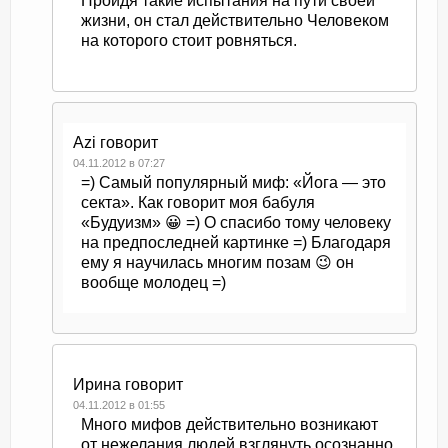
Пройдя такие испытания на пути своей
жизни, он стал действительно Человеком
на которого стоит ровняться.
Azi
говорит
04.11.2012 в 07:27
=) Самый популярный миф: «Йога — это
секта». Как говорит моя бабуля
«Будуизм» 😀 =) О спасибо тому человеку
на предпоследней картинке =) Благодаря
ему я научилась многим позам 😉 он
вообще молодец =)
Ирина
говорит
04.11.2012 в 01:55
Много мифов действительно возникают
от нежелания людей взглянуть осознанно