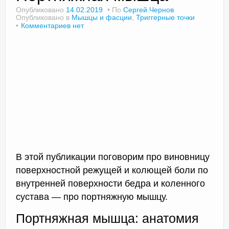
Опубликовано
14.02.2019
По
Сергей Чернов
Опубликовано в
Мышцы и фасции
,
Триггерные точки
Комментариев нет
Доктор Чернов
Методика SLAVYOGA
Методика ЧЕРЕНОК
Йога для начинающих
Триггерные точки
Контакты
В этой публикации поговорим про виновницу
поверхностной режущей и колющей боли по
внутренней поверхности бедра и коленного
сустава — про портняжную мышцу.
Портняжная мышца: анатомия