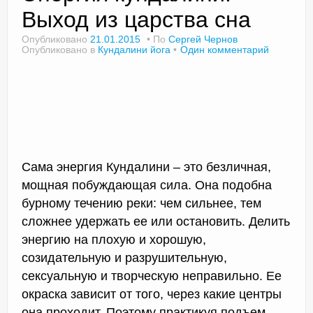
Выход из царства сна
Опубликовано
21.01.2015
По
Сергей Чернов
Опубликовано в
Кундалини йога
Один комментарий
Доктор Чернов
Методика SLAVYOGA
Методика ЧЕРЕНОК
Йога для начинающих
Сама энергия Кундалини – это безличная,
Триггерные точки
мощная побуждающая сила. Она подобна
Контакты
бурному течению реки: чем сильнее, тем
сложнее удержать ее или остановить. Делить
энергию на плохую и хорошую,
созидательную и разрушительную,
сексуальную и творческую неправильно. Ее
окраска зависит от того, через какие центры
она проходит. Поэтому практикуя подъем