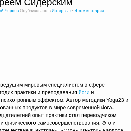
дреем Сидерским
ей Чернов
Опубликовано в
Интервью
4 комментария
 ведущим мировым специалистом в сфере
тодик практики и преподавания
йоги
и
 психотронным эффектом. Автор методики Yoga23 и
бованных продуктов в мире современной йога-
идцатилетний опыт практики стал переводчиком
о и физического самосовершенствования. Это и
утешествие в Икстлан», «Огонь изнутри» Карлоса