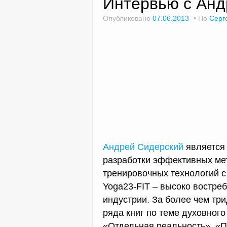
Интервью с Ан
Опубликовано
07.06.2013
По
Серг
Андрей Сидерский
является
разработки эффективных ме
тренировочных технологий с
Yoga23-FIT – высоко востре
индустрии. За более чем тр
ряда книг по теме духовног
«Отдельная реальность», «П