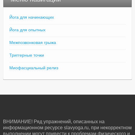
Йога для начинающих
Йога для опытных
Межпозвонковая грыжа
Триггерные точки
Миофасциальный релиз
ВНИМАНИЕ! Ряд упражнений, описанных на
информационном ресурсе slavyoga.ru, при некорректном
выполнении могут привести к проблемам физического и