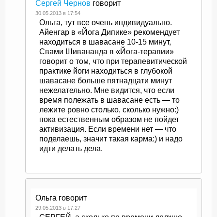
Сергей Чернов
говорит
30.05.2013 в 17:54
Ольга, тут все очень индивидуально.
Айенгар в «Йога Дипике» рекомендует
находиться в шавасане 10-15 минут,
Свами Шивананда в «Йога-терапии»
говорит о том, что при терапевитической
практике йоги находиться в глубокой
шавасане больше пятнадцати минут
нежелательно. Мне видится, что если
время полежать в шавасане есть — то
лежите ровно столько, сколько нужно:)
пока естественным образом не пойдет
активизация. Если времени нет — что
поделаешь, значит такая карма:) и надо
идти делать дела.
Ольга
говорит
29.05.2013 в 17:27