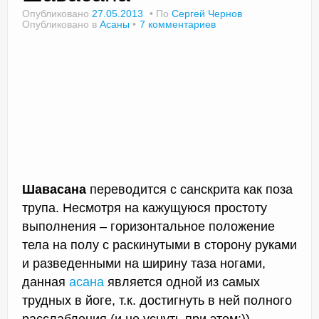
Опубликовано
27.05.2013
По
Сергей Чернов
Опубликовано в
Асаны
7 комментариев
Доктор Чернов
Методика SLAVYOGA
Методика ЧЕРЕНОК
Йога для начинающих
Триггерные точки
Шавасана
переводится с санскрита как поза
Контакты
трупа. Несмотря на кажущуюся простоту
выполнения – горизонтальное положение
тела на полу с раскинутыми в сторону руками
и разведенными на ширину таза ногами,
данная
асана
является одной из самых
трудных в йоге, т.к. достигнуть в ней полного
расслабления (и не уснуть при этом:))