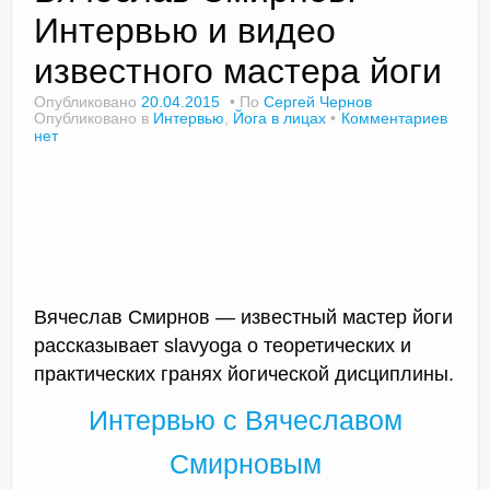
Интервью и видео
известного мастера йоги
Доктор Чернов
Опубликовано
20.04.2015
По
Сергей Чернов
Опубликовано в
Интервью
,
Йога в лицах
Комментариев
Методика SLAVYOGA
нет
Методика ЧЕРЕНОК
Йога для начинающих
Триггерные точки
Контакты
Вячеслав Смирнов — известный мастер йоги
рассказывает slavyoga о теоретических и
практических гранях йогической дисциплины.
Интервью с Вячеславом
Смирновым