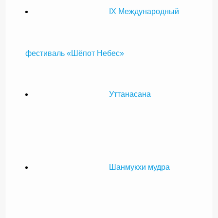
IX Международный
фестиваль «Шёпот Небес»
Уттанасана
Шанмукхи мудра