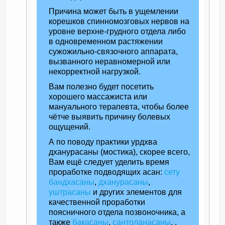
Причина может быть в ущемлении
корешков спинномозговых нервов на
уровне верхне-грудного отдела либо
в одновременном растяжении
сужожильно-связочного аппарата,
вызванного неравномерной или
некорректной нагрузкой.
Вам полезно будет посетить
хорошего массажиста или
мануального терапевта, чтобы более
чётче выявить причину болевых
ощущений.
А по поводу практики урдхва
дханурасаны (мостика), скорее всего,
Вам ещё следует уделить время
проработке подводящих асан:
сету
бандхасаны
,
дханурасаны
,
уштрасаны
и других элементов для
качественной проработки
поясничного отдела позвоночника, а
также
бакасаны
,
сантоланасаны
, ,