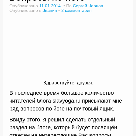
Опубликовано
11.01.2014
По
Сергей Чернов
Опубликовано в
Знания
2 комментария
Доктор Чернов
Методика SLAVYOGA
Методика ЧЕРЕНОК
Йога для начинающих
Триггерные точки
Здравствуйте, друзья.
Контакты
В последнее время большое количество
читателей блога slavyoga.ru присылают мне
ряд вопросов по йоге на почтовый ящик.
Ввиду этого, я решил сделать отдельный
раздел на блоге, который будет посвящён
ответам на интересующие Вас вопросы