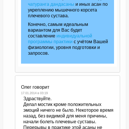
чатуранга дандасаны
и иных асан по
укреплению мышечного корсета
плечевого сустава.
Конечно, самым идеальным
вариантом для Вас будет
составление
индивидуальной
программы практики
с учётом Вашей
физиологии, уровня подготовки и
запросов.
Олег
говорит
17.01.2014 в 03:19
Здраствуйте.
Делал мостик кроме положительных
эмоций ничего не было. Некоторое время
назад, без видимой для меня причины,
начали болеть плечевые суставы.
Перерывы в практике этой асаны не