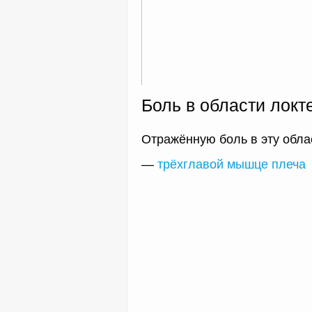
Боль в области локт
Отражённую боль в эту облас
—
трёхглавой мышце плеча