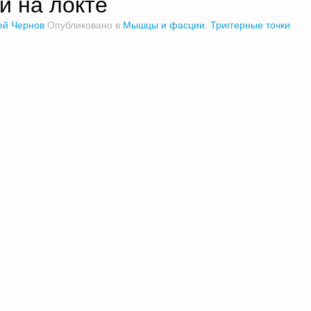
и на локте
ей Чернов
Опубликовано в
Мышцы и фасции
,
Триггерные точки