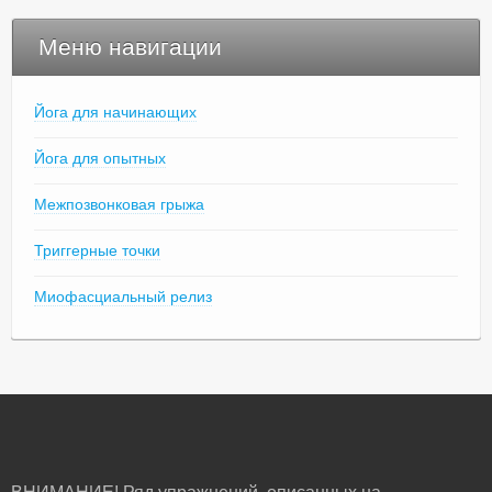
Меню навигации
Йога для начинающих
Йога для опытных
Межпозвонковая грыжа
Триггерные точки
Миофасциальный релиз