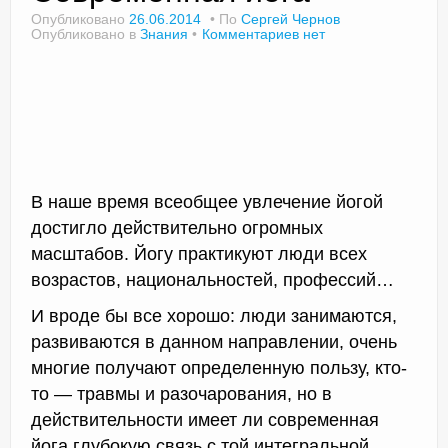
Опубликовано
26.06.2014
По
Сергей Чернов
Опубликовано в
Знания
Комментариев нет
Доктор Чернов
Методика SLAVYOGA
Методика ЧЕРЕНОК
Йога для начинающих
В наше время всеобщее увлечение йогой
достигло действительно огромных
Триггерные точки
масштабов. Йогу практикуют люди всех
возрастов, национальностей, профессий…
Контакты
И вроде бы все хорошо: люди занимаются,
развиваются в данном направлении, очень
многие получают определенную пользу, кто-
то — травмы и разочарования, но в
действительности имеет ли современная
йога глубокую связь с той интегральной